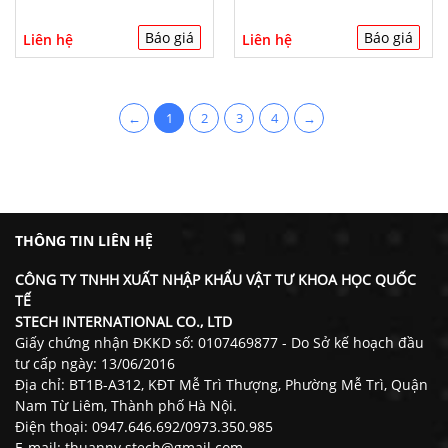
Báo giá
Báo giá
Liên hệ
Liên hệ
←
1
2
3
4
→
THÔNG TIN LIÊN HỆ
CÔNG TY TNHH XUẤT NHẬP KHẨU VẬT TƯ KHOA HỌC QUỐC
TẾ
STECH INTERNATIONAL CO., LTD
Giấy chứng nhận ĐKKD số: 0107469877 - Do Sở kế hoạch đầu
tư cấp ngày: 13/06/2016
Địa chỉ: BT1B-A312, KĐT Mễ Trì Thượng, Phường Mễ Trì, Quận
Nam Từ Liêm, Thành phố Hà Nội.
Điện thoại: 0947.646.692/0973.350.985
E-mail: thuannv.stech@gmail.com