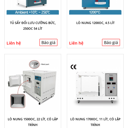
TỦ SẤY ĐỐI LƯU CƯỠNG BỨC,
LÒ NUNG 1200OC, 4.5 LÍT
250OC 54 LÍT
Báo giá
Báo giá
Liên hệ
Liên hệ
LÒ NUNG 1500OC, 22 LÍT, CÓ LẬP
LÒ NUNG 1700OC, 11 LÍT, CÓ LẬP
TRÌNH
TRÌNH