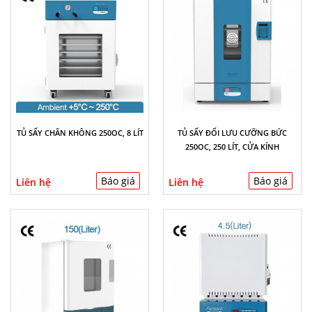
TỦ SẤY CHÂN KHÔNG 250OC, 8 LÍT
TỦ SẤY ĐỐI LƯU CƯỠNG BỨC
250OC, 250 LÍT, CỬA KÍNH
Báo giá
Báo giá
Liên hệ
Liên hệ