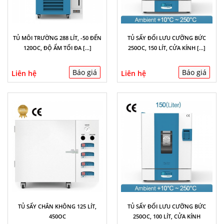
TỦ MÔI TRƯỜNG 288 LÍT, -50 ĐẾN
TỦ SẤY ĐỐI LƯU CƯỠNG BỨC
120OC, ĐỘ ẨM TỐI ĐA [...]
250OC, 150 LÍT, CỬA KÍNH [...]
Báo giá
Báo giá
Liên hệ
Liên hệ
TỦ SẤY CHÂN KHÔNG 125 LÍT,
TỦ SẤY ĐỐI LƯU CƯỠNG BỨC
450OC
250OC, 100 LÍT, CỬA KÍNH