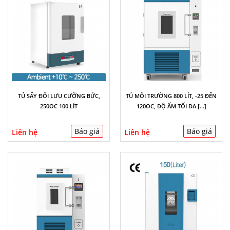
TỦ SẤY ĐỐI LƯU CƯỠNG BỨC,
TỦ MÔI TRƯỜNG 800 LÍT, -25 ĐẾN
250OC 100 LÍT
120OC, ĐỘ ẨM TỐI ĐA [...]
Báo giá
Báo giá
Liên hệ
Liên hệ