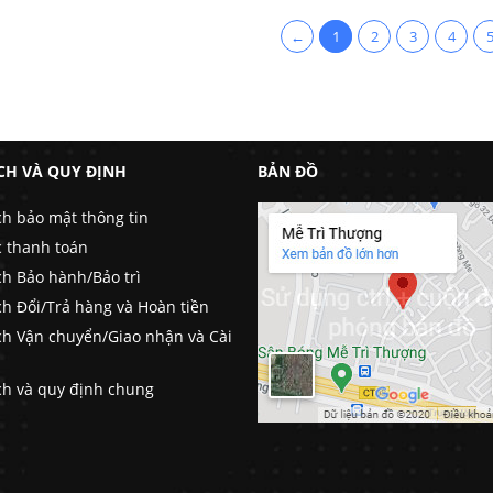
←
1
2
3
4
CH VÀ QUY ĐỊNH
BẢN ĐỒ
ch bảo mật thông tin
c thanh toán
ch Bảo hành/Bảo trì
ch Đổi/Trả hàng và Hoàn tiền
ch Vận chuyển/Giao nhận và Cài
ch và quy định chung