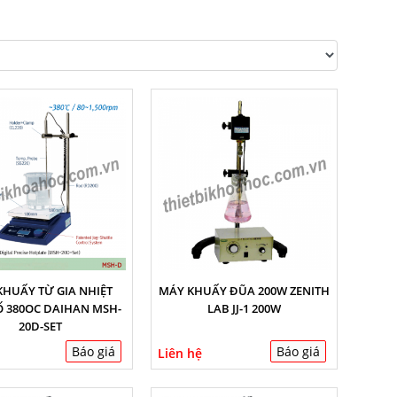
KHUẤY TỪ GIA NHIỆT
MÁY KHUẤY ĐŨA 200W ZENITH
Ố 380OC DAIHAN MSH-
LAB JJ-1 200W
20D-SET
Báo giá
Báo giá
Liên hệ