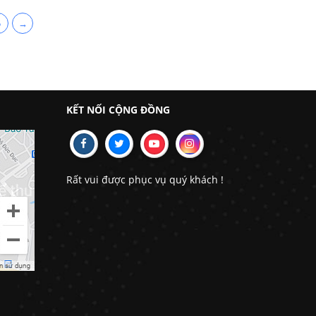
5
→
KẾT NỐI CỘNG ĐỒNG
Rất vui được phục vụ quý khách !