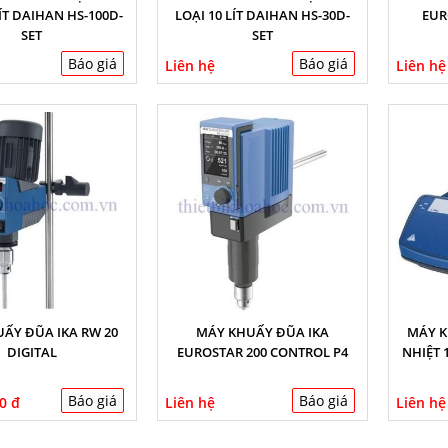
LÍT DAIHAN HS-100D-
LOẠI 10 LÍT DAIHAN HS-30D-
EUR
SET
SET
Báo giá
Báo giá
Liên hệ
Liên hệ
ẤY ĐŨA IKA RW 20
MÁY KHUẤY ĐŨA IKA
MÁY K
DIGITAL
EUROSTAR 200 CONTROL P4
NHIỆT 1
Báo giá
Báo giá
0 đ
Liên hệ
Liên hệ