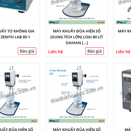
UẤY TỪ KHÔNG GIA
MÁY KHUẤY ĐŨA HIỆN SỐ
MÁY KH
 ZENITH LAB 85-1
(DUNG TÍCH LỚN) LOẠI 80 LÍT
DAIHAN [...]
Báo giá
Báo giá
Liên hệ
Liên hệ
UẤY ĐŨA HIỆN SỐ
MÁY KHUẤY ĐŨA HIỆN SỐ
MÁ