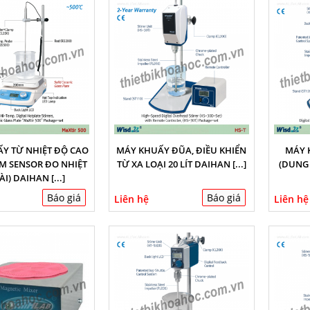
Y TỪ NHIỆT ĐỘ CAO
MÁY KHUẤY ĐŨA, ĐIỀU KHIỂN
MÁY 
ÈM SENSOR ĐO NHIỆT
TỪ XA LOẠI 20 LÍT DAIHAN [...]
(DUNG 
I) DAIHAN [...]
Báo giá
Báo giá
Liên hệ
Liên hệ