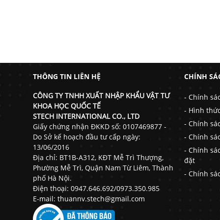
THÔNG TIN LIÊN HỆ
CHÍNH SÁ
CÔNG TY TNHH XUẤT NHẬP KHẨU VẬT TƯ
- Chính sá
KHOA HỌC QUỐC TẾ
- Hình thứ
STECH INTERNATIONAL CO., LTD
- Chính sá
Giấy chứng nhận ĐKKD số: 0107469877 -
Do Sở kế hoạch đầu tư cấp ngày:
- Chính sá
13/06/2016
- Chính sá
Địa chỉ: BT1B-A312, KĐT Mễ Trì Thượng,
đặt
Phường Mễ Trì, Quận Nam Từ Liêm, Thành
- Chính sá
phố Hà Nội.
Điện thoại: 0947.646.692/0973.350.985
E-mail: thuannv.stech@gmail.com