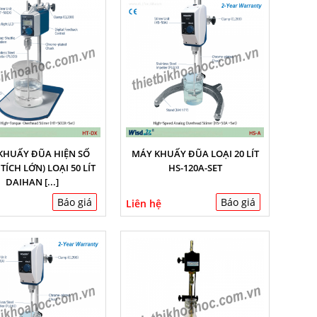
KHUẤY ĐŨA HIỆN SỐ
MÁY KHUẤY ĐŨA LOẠI 20 LÍT
TÍCH LỚN) LOẠI 50 LÍT
HS-120A-SET
DAIHAN [...]
Báo giá
Báo giá
Liên hệ