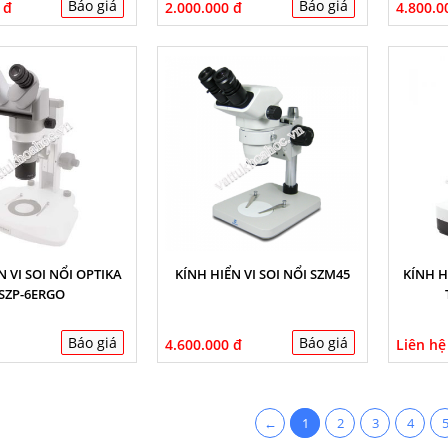
Báo giá
Báo giá
 đ
2.000.000 đ
4.800.0
N VI SOI NỔI OPTIKA
KÍNH HIỂN VI SOI NỔI SZM45
KÍNH H
SZP-6ERGO
Báo giá
Báo giá
4.600.000 đ
Liên hệ
←
1
2
3
4