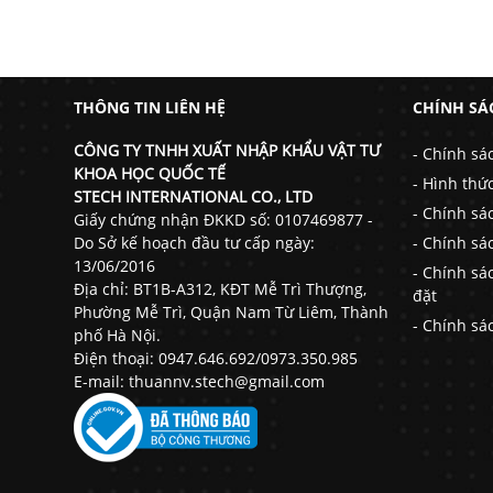
THÔNG TIN LIÊN HỆ
CHÍNH SÁ
CÔNG TY TNHH XUẤT NHẬP KHẨU VẬT TƯ
- Chính sá
KHOA HỌC QUỐC TẾ
- Hình thứ
STECH INTERNATIONAL CO., LTD
- Chính sá
Giấy chứng nhận ĐKKD số: 0107469877 -
Do Sở kế hoạch đầu tư cấp ngày:
- Chính sá
13/06/2016
- Chính sá
Địa chỉ: BT1B-A312, KĐT Mễ Trì Thượng,
đặt
Phường Mễ Trì, Quận Nam Từ Liêm, Thành
- Chính sá
phố Hà Nội.
Điện thoại: 0947.646.692/0973.350.985
E-mail: thuannv.stech@gmail.com