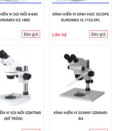
IỂN VI SOI NỔI 8-64X
KÍNH HIỂN VI SINH HỌC ISCOPE
UROMEX DZ.1805
EUROMEX IS.1152-EPL
Báo giá
Báo giá
Liên hệ
ỂN VI SOI NỔI SZM7045
KÍNH HIỂN VI SUNNY SZMN45-
(ĐẾ TRÒN)
B4