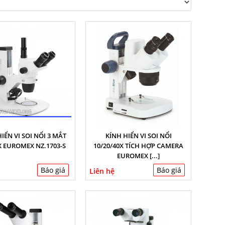
IỂN VI SOI NỔI 3 MẮT
KÍNH HIỂN VI SOI NỔI
5X EUROMEX NZ.1703-S
10/20/40X TÍCH HỢP CAMERA
EUROMEX [...]
Báo giá
Báo giá
Liên hệ