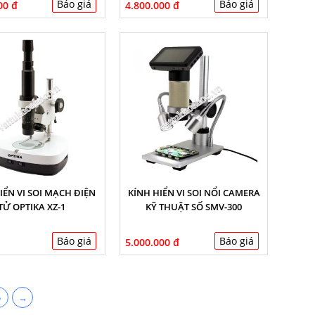
Báo giá
Báo giá
00 đ
4.800.000 đ
IỂN VI SOI MẠCH ĐIỆN
KÍNH HIỂN VI SOI NỔI CAMERA
TỬ OPTIKA XZ-1
KỸ THUẬT SỐ SMV-300
Báo giá
Báo giá
5.000.000 đ
5
→