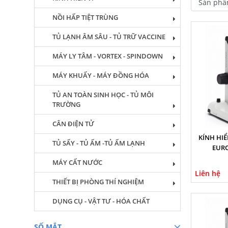
NỒI HẤP TIỆT TRÙNG
TỦ LẠNH ÂM SÂU - TỦ TRỮ VACCINE
MÁY LY TÂM - VORTEX - SPINDOWN
MÁY KHUẤY - MÁY ĐỒNG HÓA
TỦ AN TOÀN SINH HỌC - TỦ MÔI
TRƯỜNG
CÂN ĐIỆN TỬ
KÍNH HIỂN
TỦ SẤY - TỦ ẤM -TỦ ẤM LẠNH
EURO
MÁY CẤT NƯỚC
Liên hệ
THIẾT BỊ PHÒNG THÍ NGHIỆM
DỤNG CỤ - VẬT TƯ - HÓA CHẤT
SỐ MẮT