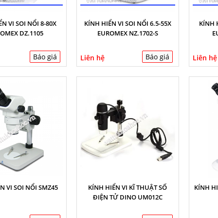
N VI SOI NỔI 8-80X
KÍNH HIỂN VI SOI NỔI 6.5-55X
KÍNH H
OMEX DZ.1105
EUROMEX NZ.1702-S
E
Báo giá
Báo giá
Liên hệ
Liên hệ
N VI SOI NỔI SMZ45
KÍNH HIỂN VI KĨ THUẬT SỐ
KÍNH HI
ĐIỆN TỬ DINO UM012C