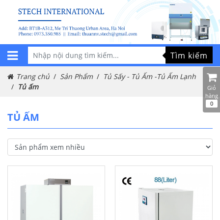
Tìm kiếm
Trang chủ
Sản Phẩm
Tủ Sấy - Tủ Ấm -Tủ Ấm Lạnh
Tủ ấm
Giỏ
hàng
0
TỦ ẤM