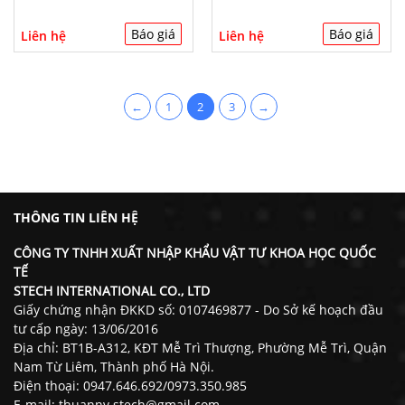
Báo giá
Báo giá
Liên hệ
Liên hệ
←
1
2
3
→
THÔNG TIN LIÊN HỆ
CÔNG TY TNHH XUẤT NHẬP KHẨU VẬT TƯ KHOA HỌC QUỐC
TẾ
STECH INTERNATIONAL CO., LTD
Giấy chứng nhận ĐKKD số: 0107469877 - Do Sở kế hoạch đầu
tư cấp ngày: 13/06/2016
Địa chỉ: BT1B-A312, KĐT Mễ Trì Thượng, Phường Mễ Trì, Quận
Nam Từ Liêm, Thành phố Hà Nội.
Điện thoại: 0947.646.692/0973.350.985
E-mail: thuannv.stech@gmail.com